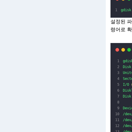
gdisk
설정된 파
령어로 확
gdis
Disk
Unit
Sect
I/O
Disk
Disk
Devi
/dev
/dev
/dev
/dev