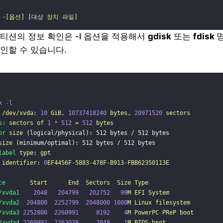
-[옵션]
 [대상 
장치
파일]
티션의 정보 확인은 -l 옵션을 적용해서
gdisk
또는
fdisk
인할 수 있습니다.
k
-l
/dev/xvda:
10
GiB,
10737418240
bytes,
20971520
sectors
s:
sectors
of
1
*
512
=
512
bytes
or
size
 (logical/physical): 512 bytes / 512 bytes
size
 (minimum/optimal): 512 bytes / 512 bytes
label
type:
gpt
identifier:
0
EF4456F-5883-478F-B913-FBB62350113E
ce
Start
End
Sectors
Size
Type
/xvda1
2048
204799
202752
99
M
EFI
System
/xvda2
204800
2252799
2048000
1000
M
Linux
filesystem
/xvda3
2252800
2260991
8192
4
M
PowerPC
PReP
boot
/xvda4
2260992
2263039
2048
1
M
BIOS
boot