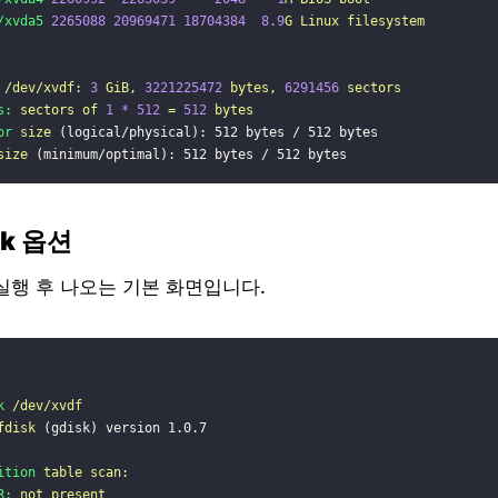
/xvda5
2265088
20969471
18704384
8.9
G
Linux
filesystem
/dev/xvdf:
3
GiB,
3221225472
bytes,
6291456
sectors
s:
sectors
of
1
*
512
=
512
bytes
or
size
 (logical/physical): 512 bytes / 512 bytes
size
 (minimum/optimal): 512 bytes / 512 bytes
isk 옵션
를 실행 후 나오는 기본 화면입니다.
k
/dev/xvdf
fdisk
 (gdisk) version 1.0.7
ition
table
scan:
R:
not
present