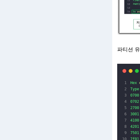
파티션 유
Hex
Type
0700
0702
2700
3001
4100
4201
7501
7f01