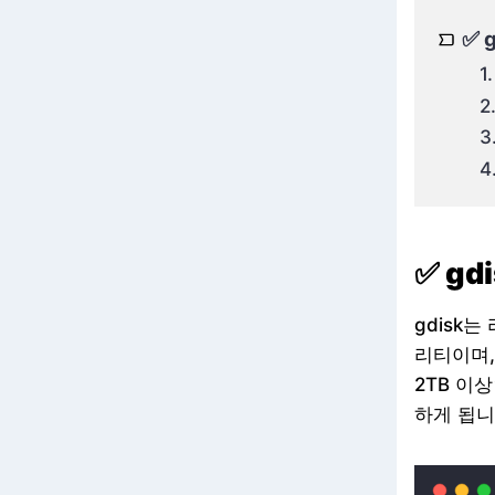
✅ 
1
2
3
4
✅ g
gdisk
리티이며,
2TB 이
하게 됩니