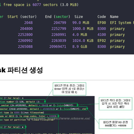
l
free
space
is
6077
sectors
 (3.0 
MiB
)
er
Start
 (sector)    End (
sector
)  Size       Code  Name
2048
204799
99.0
MiB
EF00
EFI
System
204800
2252799
1000.0
MiB
8300
primary
2252800
2260991
4.0
MiB
4100
primary
2260992
2263039
1024.0
KiB
EF02
primary
2265088
20969471
8.9
GiB
8300
primary
isk 파티션 생성