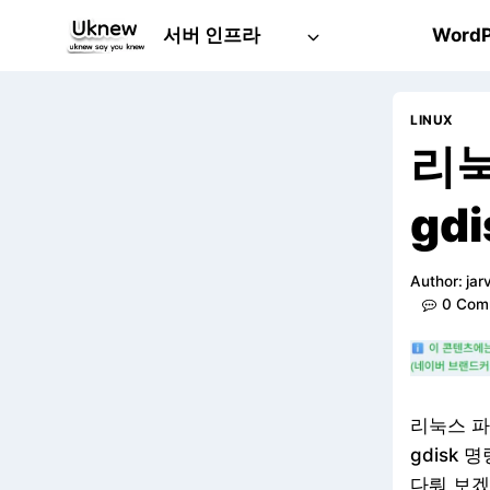
Skip
서버 인프라
WordP
to
content
LINUX
리눅
1. gdisk 옵션
gd
2. gdisk 실행 p 옵션 확인
3. gdisk 파티션 생성
Author:
jar
4. gdisk 파티션 삭제
0 Com
리눅스 파
gdisk
다뤄 보겠