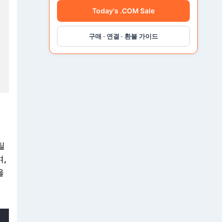
Today's .COM Sale
h
e
m
구매 · 연결 · 환불 가이드
a
유
형
1
6
가
지
틸
며,
을