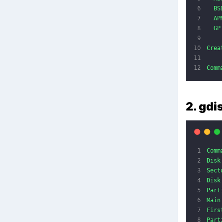
BS
AP
GP
Crea
Comm
2. gd
Comm
Disk
Sect
Disk
Part
Main
Firs
Part