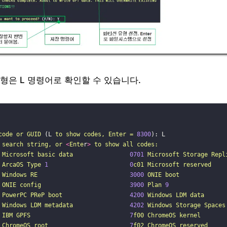
형은 L 명령어로 확인할 수 있습니다.
code
or
GUID
 (L 
to
show
codes,
Enter
=
8300
): L
search
string,
or
<
Ente
r
>
to
show
all
codes:
Microsoft
basic
data
0701
Microsoft
Storage
Repl
ArcaOS
Type
1
0
c01
Microsoft
reserved
Windows
RE
3000
ONIE
boot
ONIE
config
3900
Plan
9
PowerPC
PReP
boot
4200
Windows
LDM
data
Windows
LDM
metadata
4202
Windows
Storage
Spaces
IBM
GPFS
7
f00
ChromeOS
kernel
ChromeOS
root
7
f02
ChromeOS
reserved