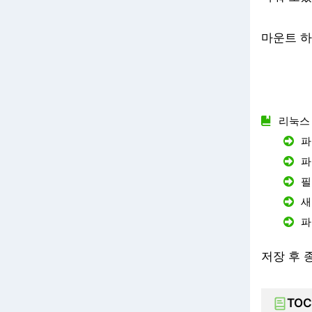
마운트 하
리눅스
파
파
필
새
파
저장 후 
TOC