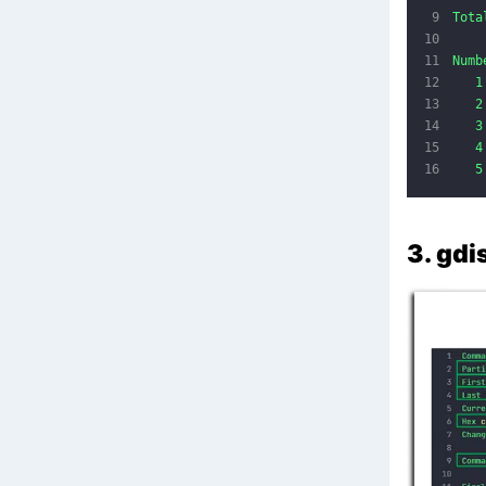
Tota
Numb
1
2
3
4
5
3. gd