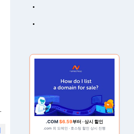
O
]
스
키
마
마
크
업
과
리
치
스
니
펫
이
란
.
?
|
.COM
$6.59
부터 · 상시 할인
S
.com 외 도메인 · 호스팅 할인 상시 진행
c