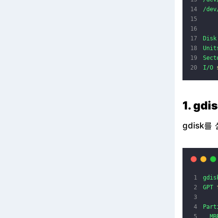
/dev
Disk
Unit
Sect
I/O
1. gd
gdisk
gdis
GPT
Part
MB