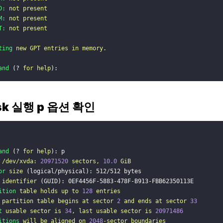
D:
not
present
M:
not
present
T:
not
present
ting
new
GPT
entries
in
memory.
and
 (? 
for
help
):
isk 실행 p 옵션 확인
and
 (? 
for
help
): p
/dev/xvda:
20971520
sectors,
10.0
GiB
or
size
 (logical/physical): 512/512 bytes
identifier
 (GUID): 0EF4456F-5883-478F-B913-FBB62350113E
ition
table
holds
up
to
128
entries
partition
table
begins
at
sector
2
and
ends
at
sector
33
t
usable
sector
is
34
,
last
usable
sector
is
20971486
itions
will
be
aligned
on
2048
-sector
boundaries