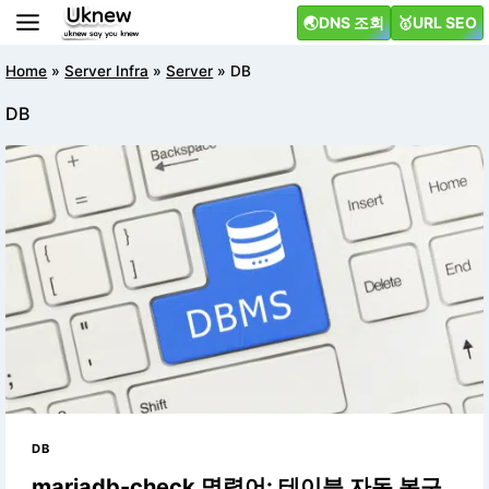
Skip
🌏DNS 조회
🥇URL SEO
to
content
Home
»
Server Infra
»
Server
»
DB
DB
DB
mariadb-check 명령어: 테이블 자동 복구