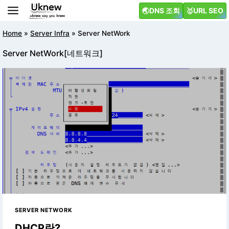
Skip
🌏DNS 조회
🥇URL SEO
to
content
Home
»
Server Infra
»
Server NetWork
Server NetWork[네트워크]
SERVER NETWORK
DHCP란?