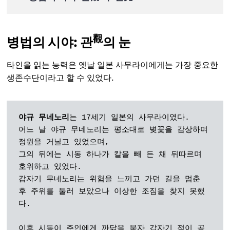
觀
병법의 시야:
관
의 눈
타인을 읽는 능력은 옛날 일본 사무라이에게는 가장 중요한
생존수단이라고 할 수 있었다.
야규 무네노리
는 17세기 일본의 사무라이였다. 

어느 날 야규 무네노리는 평소대로 볒꽃을 감상하며 
정원을 거닐고 있었으며, 

그의 뒤에는 시동 하나가 칼을 빼 든 채 뒤따르며 
호위하고 있었다. 

갑자기 무네노리는 위험을 느끼고 가던 길을 멈춘 
후 주위를 둘러 보았으나 이상한 조짐을 찾지 못했
다. 

이후 시동이 주인에게 까닭을 묻자 갑자기 적이 공