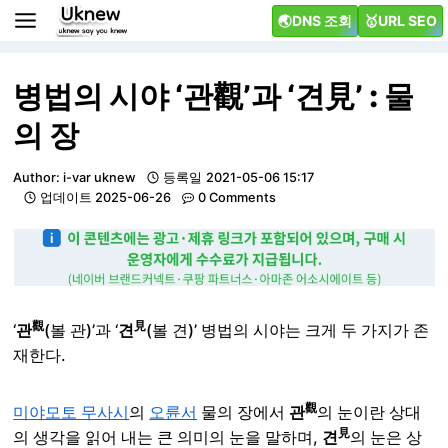
Skip
🌏DNS 조회
🥇URL SEO
to
content
병법의 시야 ‘관觀’과 ‘견見’ : 물
의 장
Author:
i-var uknew
등록일
2021-05-06 15:17
업데이트
2025-06-26
0 Comments
觀
見
‘
관
(볼 관)’과 ‘
견
(볼 견)’ 병법의 시야는 크게 두 가지가 존
재한다.
觀
미야모토 무사시
의
오륜서
물의 장에서
관
의 눈이란 상대
見
의 생각을 읽어 내는 큰 의미의 눈을 말하며,
견
의 눈은 상