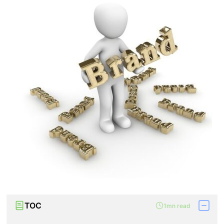
TOC
1mn read