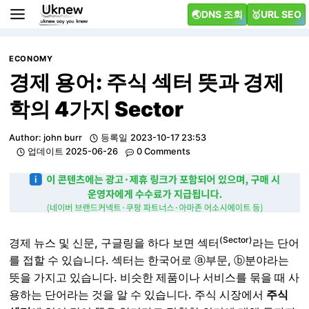
Skip
🌏DNS 조회
🥇URL SEO
to
content
ECONOMY
경제 용어: 주식 섹터 뜻과 경제
학의 4가지 Sector
Author:
john burr
등록일
2023-10-17 23:53
업데이트
2025-06-26
0 Comments
(Sector)
경제 뉴스 및 신문, 구글링을 하다 보면 섹터
라는 단어
를 접할 수 있습니다. 섹터는 한국어로 ⓐ부문, ⓑ분야라는
뜻을 가지고 있습니다. 비슷한 제품이나 서비스를 묶을 때 사
용하는 단어라는 것을 알 수 있습니다. 주식 시장에서
주식