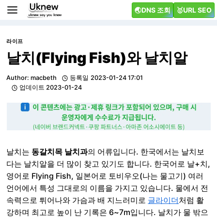
Skip
🌏DNS 조회
🥇URL SEO
to
content
라이프
날치(Flying Fish)와 날치알
Author:
macbeth
등록일
2023-01-24 17:01
업데이트
2023-01-24
날치는
동갈치목
날치과
의 어류입니다. 한국에서는 날치보
다는 날치알을 더 많이 찾고 있기도 합니다. 한국어로 날+치,
영어로 Flying Fish, 일본어로 토비우오(나는 물고기) 여러
언어에서 특성 그대로의 이름을 가지고 있습니다. 물에서 전
속력으로 튀어나와 가슴과 배 지느러미로
글라이더
처럼 활
강하며 최고로 높이 난 기록은 6~7m입니다. 날치가 물 밖으