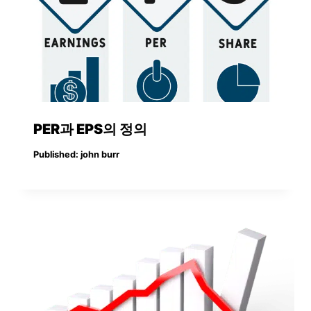
PER과 EPS의 정의
Published:
john burr