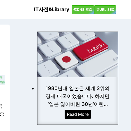
IT사전&Library
🌏DNS 조회
🥇URL SEO
1980년대 일본은 세계 2위의
경제 대국이었습니다. 하지만
‘일본 잃어버린 30년’이란…
금
 증
일
Read More
본
잃