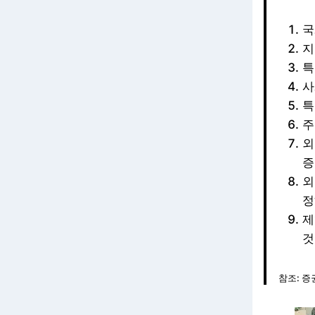
국
지
특
사
특
주
외
증
외
정
제
것
참조: 증