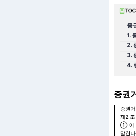
TOC
증
1.
2.
3.
4.
증권거
증권거래
제2 조
① 이
말한다. 