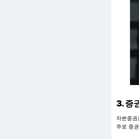
3. 
자본증권
주로 증권