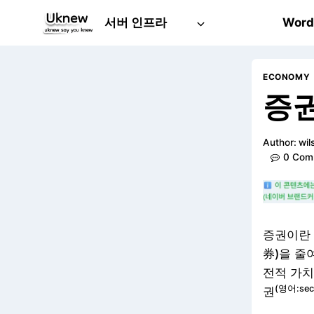
Skip
서버 인프라
Word
to
content
ECONOMY
증권
Author:
wil
0 Com
증권이란 
券)을 줄
전적 가치
(영어:secu
권