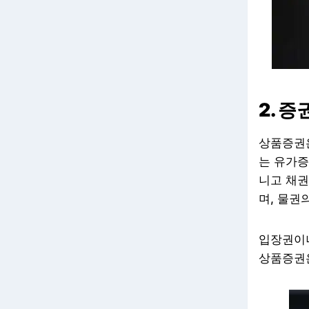
2. 
상품증권은
는 유가증
니고 채
며, 물권
입장권이나
상품증권은