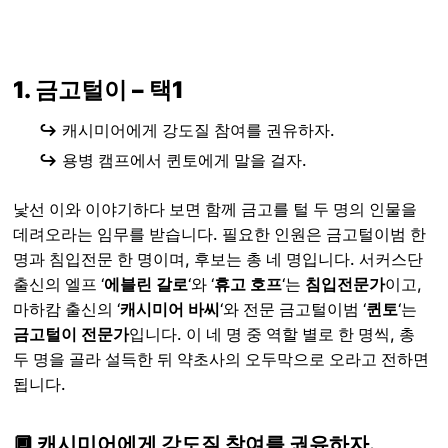
1. 금고털이 – 택1
↪️
캐시미어에게 강도질 참여를 권유하자.
↪️
용병 캠프에서 퀸토에게 말을 걸자.
낯선 이와 이야기하다 보면 함께 금고를 털 두 명의 인물을
데려오라는 임무를 받습니다. 필요한 인원은 금고털이범 한
명과 침입전문 한 명이며, 후보는 총 네 명입니다. 서커스단
출신의 엘프 ‘
에블린 갈로
‘와 ‘
휴고 호프
‘는
침입전문가
이고,
마하캄 출신의 ‘
캐시미어 바씨
‘와 전문 금고털이범 ‘
퀸토
‘는
금고털이 전문가
입니다. 이 네 명 중 역할 별로 한 명씩, 총
두 명을 골라 설득한 뒤 약초사의 오두막으로 오라고 전하면
됩니다.
🔲 캐시미어에게 강도질 참여를 권유하자.