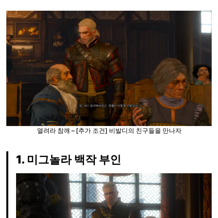
열려라 참깨 – [추가 조건] 비발디의 친구들을 만나자
1. 미그놀라 백작 부인