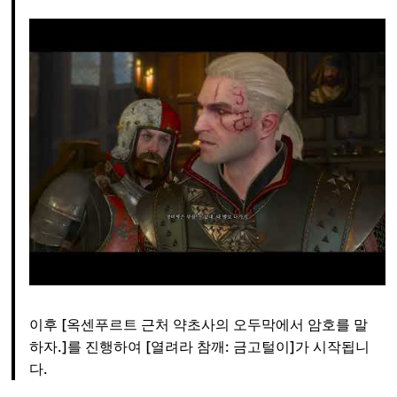
이후 [옥센푸르트 근처 약초사의 오두막에서 암호를 말
하자.]를 진행하여 [열려라 참깨: 금고털이]가 시작됩니
다.