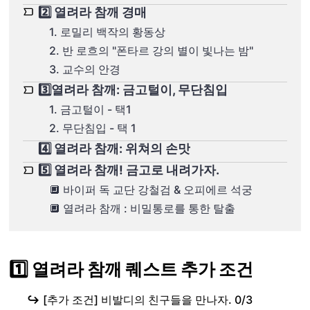
2️⃣ 열려라 참깨 경매
1. 로밀리 백작의 황동상
2. 반 로흐의 "폰타르 강의 별이 빛나는 밤"
3. 교수의 안경
3️⃣열려라 참깨: 금고털이, 무단침입
1. 금고털이 - 택1
2. 무단침입 - 택 1
4️⃣ 열려라 참깨: 위쳐의 손맛
5️⃣ 열려라 참깨! 금고로 내려가자.
🔲 바이퍼 독 교단 강철검 & 오피에르 석궁
🔲 열려라 참깨 : 비밀통로를 통한 탈출
1️⃣ 열려라 참깨 퀘스트 추가 조건
↪️
[추가 조건] 비발디의 친구들을 만나자. 0/3