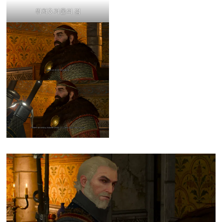
위쳐3 겨울의 검