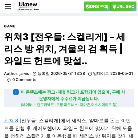
Skip
🌏DNS 조회
🥇URL SEO
to
content
GAME
위쳐3 [전우들: 스켈리게] – 세
리스 방 위치, 겨울의 검 획득 |
와일드 헌트에 맞설..
Author:
jarvis
등록일
2026-05-31 13:38
업데이트
2026-05-31
0 Comments
위쳐 3
[전우들: 스켈리게]에서 세리스, 얄마르를 돕는 이벤
트를 진행 후 케어모헨에서 와일드 헌트에 맞서기 위해 도움
을 청하러 스켈리게로 이동했을 때 세리스 방 위치를 찾아 세