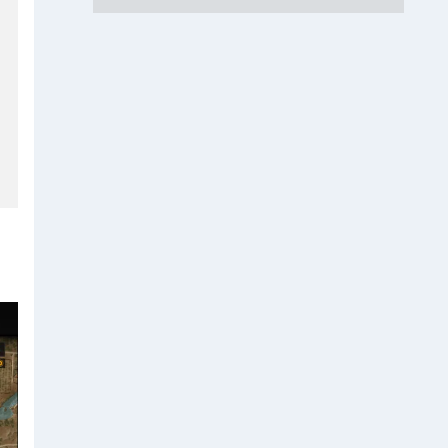
2
년
발
의
후
우
리
생
활
이
달
라
지
는
점
은
?
&
망