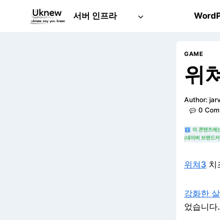
Skip
서버 인프라
WordP
to
content
GAME
위쳐
Author:
jar
0 Com
위쳐3
치
강화한 살
었습니다.