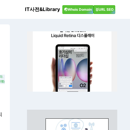
IT사전&Library
🌏Whois Domain
🥇URL SEO
되