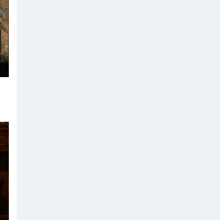
사
용
료
법
안
발
의
국
회
의
원
목
록