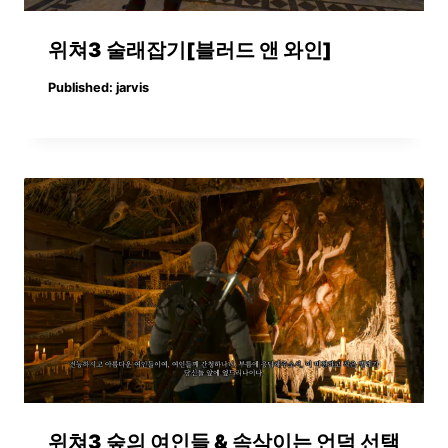
위쳐3 술래잡기[블러드 앤 와인]
Published:
jarvis
위쳐3 숲의 여인들 & 속삭이는 언덕 선택