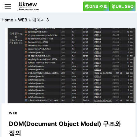
Skip
🌏DNS 조회
🥇URL SEO
to
content
Home
»
WEB
»
페이지 3
WEB
DOM(Document Object Model) 구조와
정의