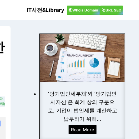
IT사전&Library
🌏Whois Domain
🥇URL SEO
한
‘당기법인세부채‘와 ‘당기법인
세자산‘은 회계 상의 구분으
로, 기업이 법인세를 계산하고
납부하기 위해…
당
Read More
기