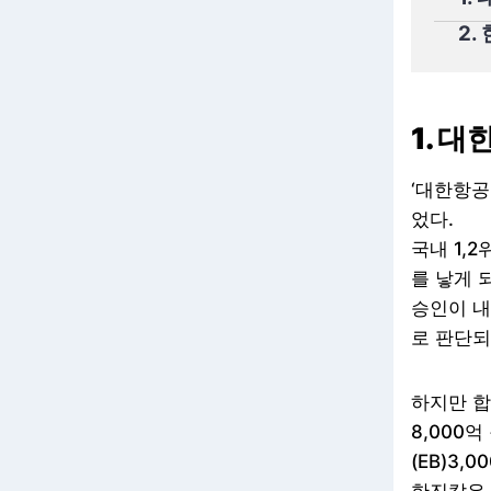
2.
1. 
‘대한항공
었다.
국내 1,
를 낳게 
승인이 내
로 판단되
하지만 합
8,000억
(EB)3,0