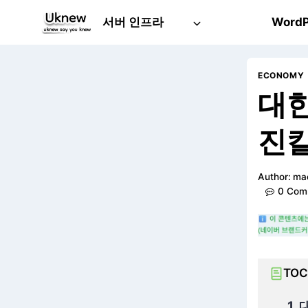
Skip
서버 인프라
WordP
to
content
ECONOMY
대한
진칼
Author:
ma
0 Com
TOC
1.