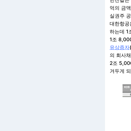
한진칼은
억의 금액
실권주 공
대한항공은
하는데 1
1조 8,0
유상증자
의 회사채
2조 5,0
겨두게 되