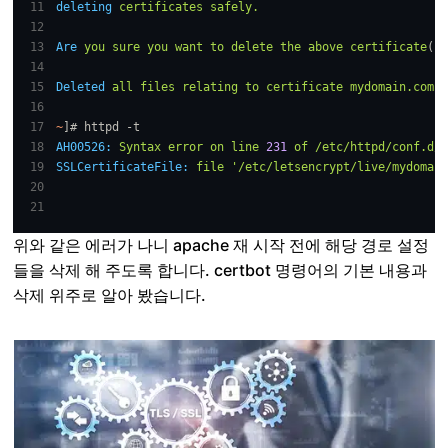
deleting
certificates
safely.
Are
you
sure
you
want
to
delete
the
above
certificate
(
s
)
Deleted
all
files
relating
to
certificate
mydomain.com.
~
]# httpd -t
AH00526:
Syntax
error
on
line
231
of
/etc/httpd/conf.d/s
SSLCertificateFile:
file
'/etc/letsencrypt/live/mydomain
위와 같은 에러가 나니 apache 재 시작 전에 해당 경로 설정
들을 삭제 해 주도록 합니다. certbot 명령어의 기본 내용과
삭제 위주로 알아 봤습니다.