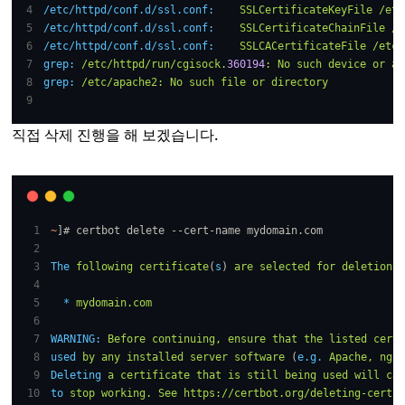
/etc/httpd/conf.d/ssl.conf:
SSLCertificateKeyFile
/etc
/etc/httpd/conf.d/ssl.conf:
SSLCertificateChainFile
/e
/etc/httpd/conf.d/ssl.conf:
SSLCACertificateFile
/etc/
grep:
/etc/httpd/run/cgisock.
360194
:
No
such
device
or
ad
grep:
/etc/apache2:
No
such
file
or
directory
직접 삭제 진행을 해 보겠습니다.
~
]# certbot delete --cert-name mydomain.com
The
following
certificate
(
s
) 
are
selected
for
deletion:
*
mydomain.com
WARNING:
Before
continuing,
ensure
that
the
listed
certi
used
by
any
installed
server
software
 (
e.g.
Apache,
ngin
Deleting
a
certificate
that
is
still
being
used
will
cau
to
stop
working.
See
https://certbot.org/deleting-certs