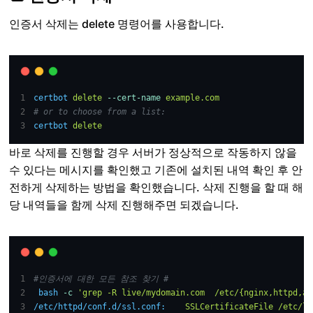
인증서 삭제는 delete 명령어를 사용합니다.
certbot
delete
--cert-name
example.com
# or to choose from a list:
certbot
delete
바로 삭제를 진행할 경우 서버가 정상적으로 작동하지 않을
수 있다는 메시지를 확인했고 기존에 설치된 내역 확인 후 안
전하게 삭제하는 방법을 확인했습니다. 삭제 진행을 할 때 해
당 내역들을 함께 삭제 진행해주면 되겠습니다.
#인증서에 대한 모든 참조 찾기 # 
bash
-c
'grep -R live/mydomain.com  /etc/{nginx,httpd,ap
/etc/httpd/conf.d/ssl.conf:
SSLCertificateFile
/etc/le