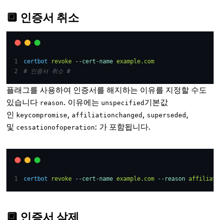
🔲 인증서 취소
certbot
revoke
--cert-name
example.com
# 인증서 취소 #
플래그를 사용하여 인증서를 해지하는 이유를 지정할 수도
있습니다
. 이유에는
기본값
reason
unspecified
인
,
,
,
keycompromise
affiliationchanged
superseded
및
: 가 포함됩니다.
cessationofoperation
certbot
revoke
--cert-name
example.com
--reason
affiliati
🔲 인증서 삭제