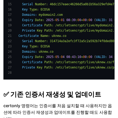
Serial
Number:
46dc157eaec46266d5a0b1b56a329efd4e7
Key
Type:
ECDSA
Domains:
mydomain2.com
Expiry
Date:
2025
-
0
5
-
0
1
08
:
39
:
0
0
+
0
0
:
0
0
 (
VALID:
31
da
Certificate
Path:
/etc/letsencrypt/live/mydomain2.co
Private
Key
Path:
/etc/letsencrypt/live/mydomain2.co
Certificate
Name:
uknew.co
Serial
Number:
314714a3a2efc3f72a5c2a592b74f0ded80
Key
Type:
ECDSA
Domains:
uknew.co
Expiry
Date:
2025
-
0
5
-
0
4
08
:
43
:
10
+
0
0
:
0
0
 (
VALID:
34
da
Certificate
Path:
/etc/letsencrypt/live/uknew.co/ful
Private
Key
Path:
/etc/letsencrypt/live/uknew.co/pri
✅
기존 인증서 재생성 및 업데이트
certonly 명령어는 인증서를 처음 설치할 때 사용하지만 옵
션에 따라 인증서 재생성과 업데이트를 진행할 때도 사용합