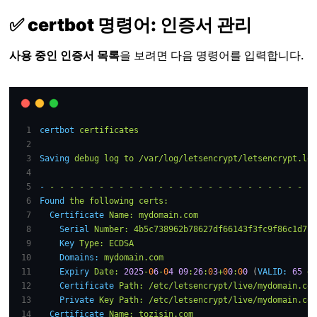
✅ certbot 명령어: 인증서 관리
사용 중인 인증서 목록
을 보려면 다음 명령어를 입력합니다.
certbot
certificates
Saving
debug
log
to
/var/log/letsencrypt/letsencrypt.log
-
-
-
-
-
-
-
-
-
-
-
-
-
-
-
-
-
-
-
-
-
-
-
-
-
-
-
-
Found
the
following
certs:
Certificate
Name:
mydomain.com
Serial
Number:
4b5c738962b78627df66143f3fc9f86c1d7
Key
Type:
ECDSA
Domains:
mydomain.com
Expiry
Date:
2025
-
0
6
-
0
4
09
:
26
:
0
3
+
0
0
:
0
0
 (
VALID:
65
da
Certificate
Path:
/etc/letsencrypt/live/mydomain.com
Private
Key
Path:
/etc/letsencrypt/live/mydomain.com
Certificate
Name:
tozisin.com