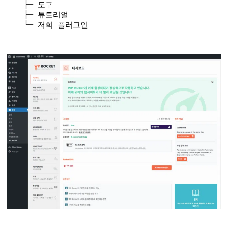
  ├─ 
도구
  ├─ 
튜토리얼
  └─ 
저희
플러그인