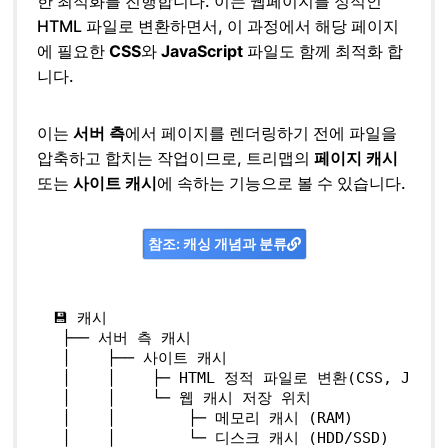
한 최적화를 진행합니다. 이는 웹페이지를 정적인
HTML 파일로 변환하면서, 이 과정에서 해당 페이지
에 필요한
CSS
와
JavaScript
파일도 함께 최적화 합
니다.
이는
서버 측
에서 페이지를 렌더링하기 전에 파일을
압축하고 합치는 작업이므로, 트리맵의
페이지 캐시
또는
사이트 캐시
에 속하는 기능으로 볼 수 있습니다.
참조: 캐싱 개념과 분류
💾 
캐시
 ├── 
서버
측
캐시
 │    
├──
사이트
캐시
 │    
│
├─
HTML
정적
파일로
변환
(CSS, 
JavaS
 │    
│
└─
웹
캐시
저장
위치
 │    
│
├─
메모리
캐시
 (RAM)
 │    
│
└─
디스크
캐시
 (HDD/SSD)