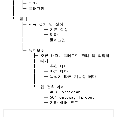
  │   
├─
테마
  │   
└─
플러그인
  │     
  └─ 
관리
      ├─ 
신규
설치
및
설정
      │        
├─
기본
설정
      │        
├─
테마
      │        
└─
플러그인
      │ 
      └─ 
유지보수
           ├─ 
오류
해결,
플러그인
관리
및
최적화
           ├─ 
테마
           │   
├─
추천
테마
           │   
├─
빠른
테마
           │   
└─
목적에
따른
기능성
테마
           │       
           └─ 
웹
접속
에러
               ├─ 
403
Forbidden
               ├─ 
504
Gateway
Timeout
               └─ 
기타
에러
코드