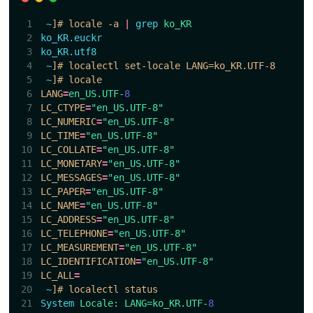
~
]# locale -a 
|
grep
ko_KR
ko_KR.euckr
ko_KR.utf8
~
]# localectl set-locale LANG=ko_KR.UTF-8
~
]# locale
LANG
=
en_US.UTF-
8
LC_CTYPE
=
"en_US.UTF-8"
LC_NUMERIC
=
"en_US.UTF-8"
LC_TIME
=
"en_US.UTF-8"
LC_COLLATE
=
"en_US.UTF-8"
LC_MONETARY
=
"en_US.UTF-8"
LC_MESSAGES
=
"en_US.UTF-8"
LC_PAPER
=
"en_US.UTF-8"
LC_NAME
=
"en_US.UTF-8"
LC_ADDRESS
=
"en_US.UTF-8"
LC_TELEPHONE
=
"en_US.UTF-8"
LC_MEASUREMENT
=
"en_US.UTF-8"
LC_IDENTIFICATION
=
"en_US.UTF-8"
LC_ALL
=
~
]# localectl status
System
Locale:
LANG=ko_KR.UTF-
8