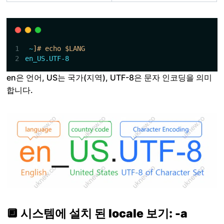
~
]# echo $LANG
en_US.UTF-8
en은 언어, US는 국가(지역), UTF-8은 문자 인코딩을 의미
합니다.
🔲 시스템에 설치 된 locale 보기: -a