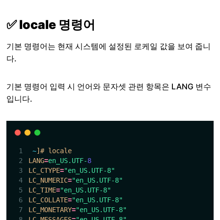
✅ locale 명령어
기본 명령어는 현재 시스템에 설정된 로케일 값을 보여 줍니
다.
기본 명령어 입력 시 언어와 문자셋 관련 항목은 LANG 변수
입니다.
~
]# locale
LANG
=
en_US.UTF-
8
LC_CTYPE
=
"en_US.UTF-8"
LC_NUMERIC
=
"en_US.UTF-8"
LC_TIME
=
"en_US.UTF-8"
LC_COLLATE
=
"en_US.UTF-8"
LC_MONETARY
=
"en_US.UTF-8"
LC_MESSAGES
=
"en_US.UTF-8"