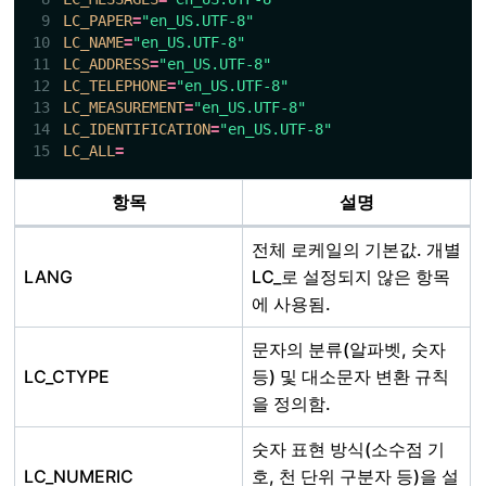
LC_PAPER
=
"en_US.UTF-8"
LC_NAME
=
"en_US.UTF-8"
LC_ADDRESS
=
"en_US.UTF-8"
LC_TELEPHONE
=
"en_US.UTF-8"
LC_MEASUREMENT
=
"en_US.UTF-8"
LC_IDENTIFICATION
=
"en_US.UTF-8"
LC_ALL
=
항목
설명
전체 로케일의 기본값. 개별
LANG
LC_로 설정되지 않은 항목
에 사용됨.
문자의 분류(알파벳, 숫자
LC_CTYPE
등) 및 대소문자 변환 규칙
을 정의함.
숫자 표현 방식(소수점 기
LC_NUMERIC
호, 천 단위 구분자 등)을 설