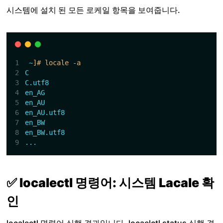
시스템에 설치 된 모든 로케일 항목을 보여줍니다.
~
]# locale -a
C
C.utf8
en_AG
en_AU
en_AU.utf8
en_BW
en_BW.utf8
...
✅ localectl 명령어: 시스템 Lacale 확
인
localectl 명령어 실행 결과입니다. locaelctl status 실행 결