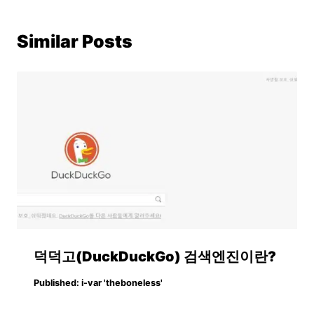
Similar Posts
덕덕고(DuckDuckGo) 검색엔진이란?
Published:
i-var 'theboneless'