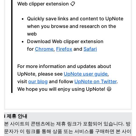
Web clipper extension 📋
Quickly save links and content to UpNote
when you browse and research on the
web
Download Web clipper extension
for
Chrome
,
Firefox
and
Safari
For more information and updates about
UpNote, please see
UpNote user guide
,
visit
our blog
and follow
UpNote on Twitter
.
We hope you will enjoy using UpNote! 😃
ℹ️ 제휴 안내
본 사이트의 콘텐츠에는 제휴 링크가 포함되어 있습니다. 방
문자가 이 링크를 통해 상품 또는 서비스를 구매하면 본 사이