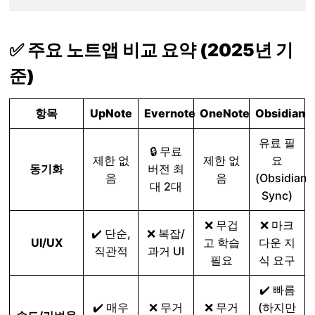
✅ 주요 노트앱 비교 요약 (2025년 기
준)
항목
UpNote
Evernote
OneNote
Obsidian
유료 필
🔒 무료
제한 없
제한 없
요
동기화
버전 최
음
음
(Obsidian
대 2대
Sync)
❌ 무겁
❌ 마크
✔️ 단순,
❌ 복잡/
UI/UX
고 학습
다운 지
직관적
과거 UI
필요
식 요구
✔️ 빠름
✔️ 매우
❌ 무거
❌ 무거
(하지만