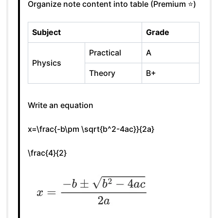
Organize note content into table (Premium ⭐)
Subject
Grade
Practical
A
Physics
Theory
B+
Write an equation
x=\frac{-b\pm \sqrt{b^2-4ac}}{2a}
\frac{4}{2}