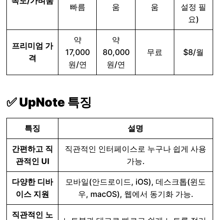
속도/가벼움
빠름
움
움
설정 필
요)
약
약
프리미엄 가
17,000
80,000
무료
$8/월
격
원/연
원/연
✅ UpNote 특징
특징
설명
간편하고 직
직관적인 인터페이스로 누구나 쉽게 사용
관적인 UI
가능.
다양한 디바
모바일(안드로이드, iOS), 데스크톱(윈도
이스 지원
우, macOS), 웹에서 동기화 가능.
직관적인 노