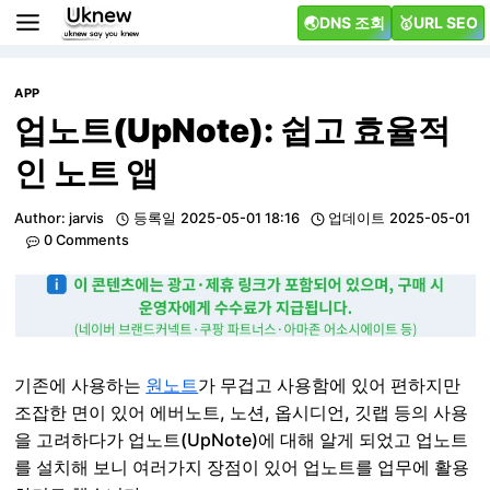
Skip
🌏DNS 조회
🥇URL SEO
to
content
APP
업노트(UpNote): 쉽고 효율적
인 노트 앱
Author:
jarvis
등록일
2025-05-01 18:16
업데이트
2025-05-01
0 Comments
기존에 사용하는
원노트
가 무겁고 사용함에 있어 편하지만
조잡한 면이 있어 에버노트, 노션, 옵시디언, 깃랩 등의 사용
을 고려하다가 업노트(UpNote)에 대해 알게 되었고 업노트
를 설치해 보니 여러가지 장점이 있어 업노트를 업무에 활용