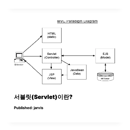
서블릿(Servlet)이란?
Published:
jarvis