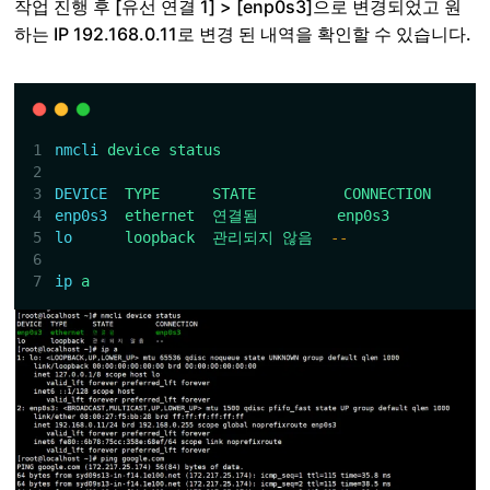
작업 진행 후 [유선 연결 1] > [enp0s3]으로 변경되었고 원
하는 IP 192.168.0.11로 변경 된 내역을 확인할 수 있습니다.
nmcli
device
status
DEVICE
TYPE
STATE
CONNECTION
enp0s3
ethernet
연결됨
enp0s3
lo
loopback
관리되지
않음
--
ip
a