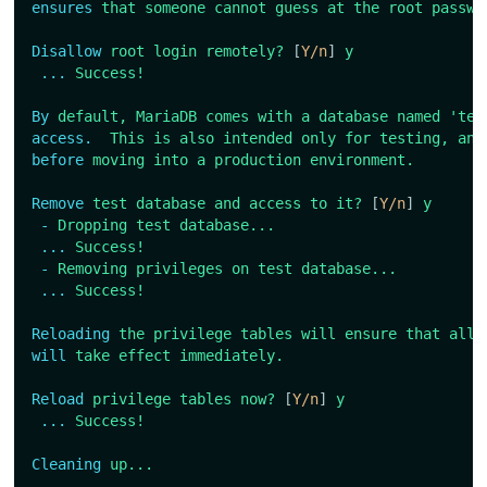
ensures
that
someone
cannot
guess
at
the
root
passwo
Disallow
root
login
remotely?
[
Y/n
]
y
...
Success!
By
default,
MariaDB
comes
with
a
database
named
'tes
access.
This
is
also
intended
only
for
testing,
and
before
moving
into
a
production
environment.
Remove
test
database
and
access
to
it?
[
Y/n
]
y
-
Dropping
test
database...
...
Success!
-
Removing
privileges
on
test
database...
...
Success!
Reloading
the
privilege
tables
will
ensure
that
all
will
take
effect
immediately.
Reload
privilege
tables
now?
[
Y/n
]
y
...
Success!
Cleaning
up...