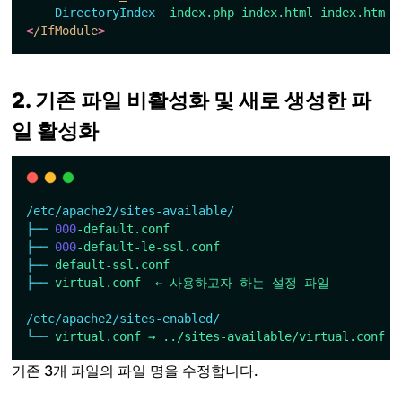
DirectoryIndex
index.php
index.html
index.htm
<
/IfModule
>
2. 기존 파일 비활성화 및 새로 생성한 파
일 활성화
/etc/apache2/sites-available/
├──
000
-default.conf
├──
000
-default-le-ssl.conf
├──
default-ssl.conf
├──
virtual.conf
←
사용하고자
하는
설정
파일
/etc/apache2/sites-enabled/
└──
virtual.conf
→
../sites-available/virtual.conf
(
기존 3개 파일의 파일 명을 수정합니다.