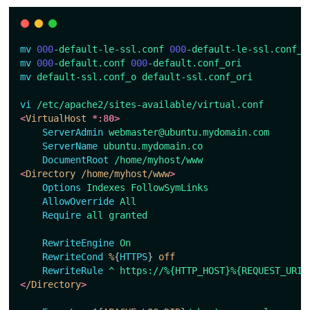
mv
000
-default-le-ssl.conf
000
-default-le-ssl.conf_o
mv
000
-default.conf
000
-default.conf_ori
mv
default-ssl.conf_o
default-ssl.conf_ori
vi
/etc/apache2/sites-available/virtual.conf
<
VirtualHost 
*
:
80>
ServerAdmin
webmaster@ubuntu.mydomain.com
ServerName
ubuntu.mydomain.co
DocumentRoot
/home/myhost/www
<
Directory /home/myhost/www
>
Options
Indexes
FollowSymLinks
AllowOverride
All
Require
all
granted
RewriteEngine
On
RewriteCond
 %
{
HTTPS
}
 off
RewriteRule
^
https://%{HTTP_HOST}%{REQUEST_URI}
<
/Directory
>