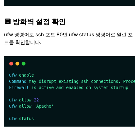
🔲 방화벽 설정 확인
ufw 명령어로 ssh 포트 80번 ufw status 명령어로 열린 포
트를 확인합니다.
ufw
enable
Command
may
disrupt
existing
ssh
connections.
Procee
Firewall
is
active
and
enabled
on
system
startup
ufw
allow
22
ufw
allow
'Apache'
ufw
status