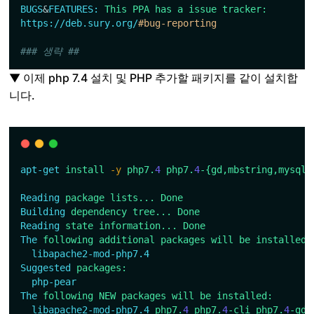
BUGS
&
FEATURES:
This
PPA
has
a
issue
tracker:
https://deb.sury.org/
#bug-reporting
### 생략 ##
▼ 이제 php 7.4 설치 및 PHP 추가할 패키지를 같이 설치합
니다.
apt-get
install
-y
php7.
4
php7.
4
-{gd,mbstring,mysql,
Reading
package
lists...
Done
Building
dependency
tree...
Done
Reading
state
information...
Done
The
following
additional
packages
will
be
installed:
libapache2-mod-php7.4
Suggested
packages:
php-pear
The
following
NEW
packages
will
be
installed:
libapache2-mod-php7.4
php7.
4
php7.
4
-cli
php7.
4
-gd