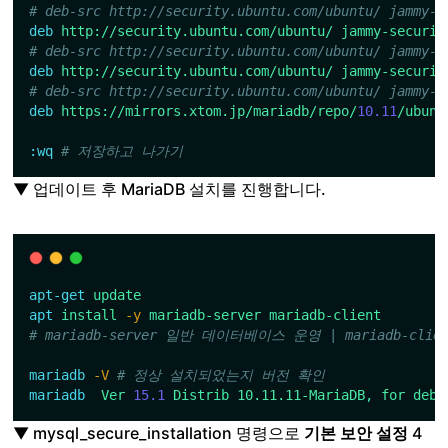
# deb-src http://security.ubuntu.com/ubuntu/ jammy-s
deb
http://security.ubuntu.com/ubuntu/
jammy-securit
# deb-src http://security.ubuntu.com/ubuntu/ jammy-s
deb
http://security.ubuntu.com/ubuntu/
jammy-securit
# deb-src http://security.ubuntu.com/ubuntu/ jammy-s
deb
https://mirrors.xtom.jp/mariadb/repo/
10.11
/ubunt
:wq
# 저장하고 나가기
▼ 업데이트 후 MariaDB 설치를 진행합니다.
apt-get
update
apt
install
-y
mariadb-server
mariadb-client
# mariadb-server 일반 데이터베이스 운영 | mariadb-c
mariadb
-V
# 정상 설치되었는지 버전 확인
mariadb
Ver
15.1
Distrib
10.11.11-MariaDB,
for
debi
▼ mysql_secure_installation 명령으로
기본 보안 설정
4