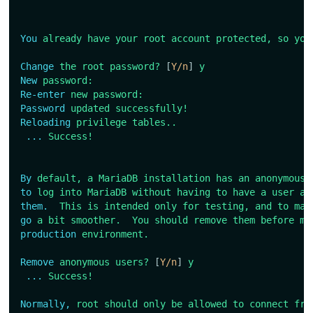
You
already
have
your
root
account
protected,
so
you
Change
the
root
password?
[
Y/n
]
y
New
password:
Re-enter
new
password:
Password
updated
successfully!
Reloading
privilege
tables..
...
Success!
By
default,
a
MariaDB
installation
has
an
anonymous
to
log
into
MariaDB
without
having
to
have
a
user
ac
them.
This
is
intended
only
for
testing,
and
to
mak
go
a
bit
smoother.
You
should
remove
them
before
mo
production
environment.
Remove
anonymous
users?
[
Y/n
]
y
...
Success!
Normally,
root
should
only
be
allowed
to
connect
fro