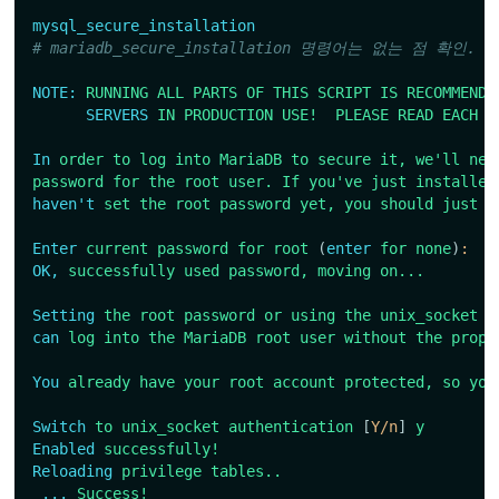
mysql_secure_installation
# mariadb_secure_installation 명령어는 없는 점 확인.
NOTE:
RUNNING
ALL
PARTS
OF
THIS
SCRIPT
IS
RECOMMENDE
SERVERS
IN
PRODUCTION
USE!
PLEASE
READ
EACH
S
In
order
to
log
into
MariaDB
to
secure
it,
we'll nee
password for the root user. If you've
just
installed
haven't
set
the
root
password
yet,
you
should
just
p
Enter
current
password
for
root
(
enter
for
none
)
:
OK,
successfully
used
password,
moving
on...
Setting
the
root
password
or
using
the
unix_socket
e
can
log
into
the
MariaDB
root
user
without
the
prope
You
already
have
your
root
account
protected,
so
you
Switch
to
unix_socket
authentication
[
Y/n
]
y
Enabled
successfully!
Reloading
privilege
tables..
...
Success!