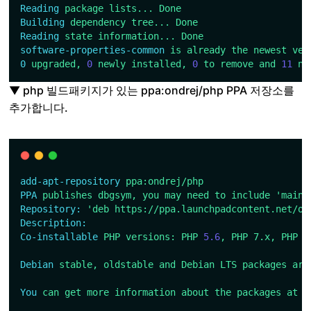
Reading
package
lists...
Done
Building
dependency
tree...
Done
Reading
state
information...
Done
software-properties-common
is
already
the
newest
ver
0
upgraded,
0
newly
installed,
0
to
remove
and
11
no
▼ php 빌드패키지가 있는 ppa:ondrej/php PPA 저장소를
추가합니다.
add-apt-repository
ppa:ondrej/php
PPA
publishes
dbgsym,
you
may
need
to
include
'main/
Repository:
'deb https://ppa.launchpadcontent.net/on
Description:
Co-installable
PHP
versions:
PHP
5.6
,
PHP
7.x,
PHP
8
Debian
stable,
oldstable
and
Debian
LTS
packages
are
You
can
get
more
information
about
the
packages
at
h