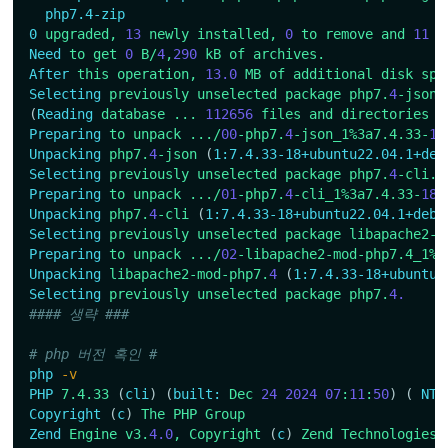
php7.4-zip
0
upgraded,
13
newly
installed,
0
to
remove
and
11
n
Need
to
get
0
B/
4
,
290
kB
of
archives.
After
this
operation,
13.0
MB
of
additional
disk
spa
Selecting
previously
unselected
package
php7.
4
-json.
(
Reading
database
...
112656
files
and
directories
c
Preparing
to
unpack
.../
00
-php7.
4
-json_1%3a7.4.33-
18
Unpacking
php7.
4
-json
(
1:7.4.33-18+ubuntu22.04.1+deb
Selecting
previously
unselected
package
php7.
4
-cli.
Preparing
to
unpack
.../
01
-php7.
4
-cli_1%3a7.4.33-
18
+
Unpacking
php7.
4
-cli
(
1:7.4.33-18+ubuntu22.04.1+deb.
Selecting
previously
unselected
package
libapache2-m
Preparing
to
unpack
.../
02
-libapache2-mod-php7.4_1%3
Unpacking
libapache2-mod-php7.
4
(
1:7.4.33-18+ubuntu2
Selecting
previously
unselected
package
php7.
4.
#### 생략 ### 
# php 버전 혹인 # 
php
-v
PHP
7.4.33
(
cli
)
(
built:
Dec
24
2024
07
:
11
:
50
)
(
NTS
Copyright
(
c
)
The
PHP
Group
Zend
Engine
v3.
4.0
,
Copyright
(
c
)
Zend
Technologies