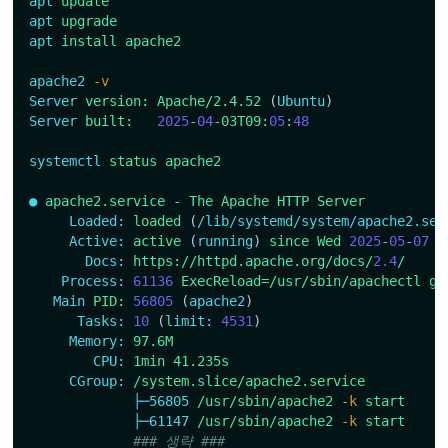
apt
update
apt
upgrade
apt
install
apache2
apache2
-v
Server
version:
Apache/2.4.52
(
Ubuntu
)
Server
built:
2025
-
04
-03T09:
05
:
48
systemctl
status
apache2
●
apache2.service
-
The
Apache
HTTP
Server
Loaded:
loaded
(
/lib/systemd/system/apache2.ser
Active:
active
(
running
)
since
Wed
2025
-
05
-
07
1
Docs:
https://httpd.apache.org/docs/
2.4
/
Process:
61136
ExecReload=/usr/sbin/apachectl
gr
Main
PID:
56805
(
apache2
)
Tasks:
10
(
limit:
4531
)
Memory:
97.6M
CPU:
1min
41.235s
CGroup:
/system.slice/apache2.service
├─56805
/usr/sbin/apache2
-k
start
├─61147
/usr/sbin/apache2
-k
start
### 생략 ###