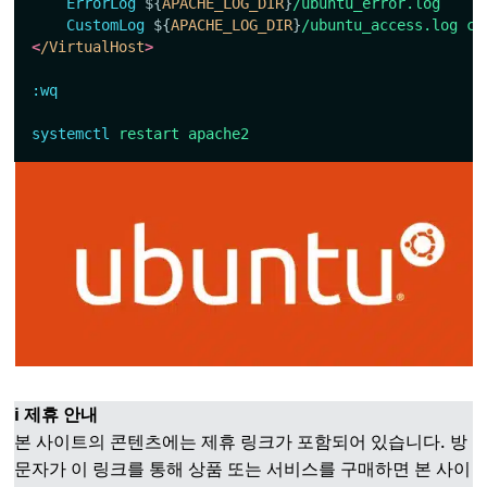
ErrorLog
${
APACHE_LOG_DIR
}
/ubuntu_error.log
CustomLog
${
APACHE_LOG_DIR
}
/ubuntu_access.log
co
<
/VirtualHost
>
:wq
systemctl
restart
apache2
ℹ️ 제휴 안내
본 사이트의 콘텐츠에는 제휴 링크가 포함되어 있습니다. 방
문자가 이 링크를 통해 상품 또는 서비스를 구매하면 본 사이