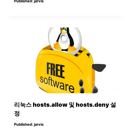
Published:
jarvis
리눅스 hosts.allow 및 hosts.deny 설
정
Published:
jarvis