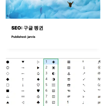
SEO: 구글 펭귄
Published:
jarvis