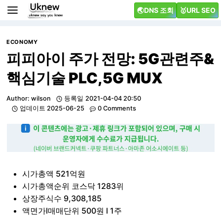
Skip
🌏DNS 조회
🥇URL SEO
to
content
ECONOMY
피피아이 주가 전망: 5G관련주&
핵심기술 PLC,5G MUX
Author:
wilson
등록일
2021-04-04 20:50
업데이트
2025-06-25
0 Comments
시가총액 521억원
시가총액순위 코스닥 1283위
상장주식수 9,308,185
액면가l매매단위 500원 l 1주