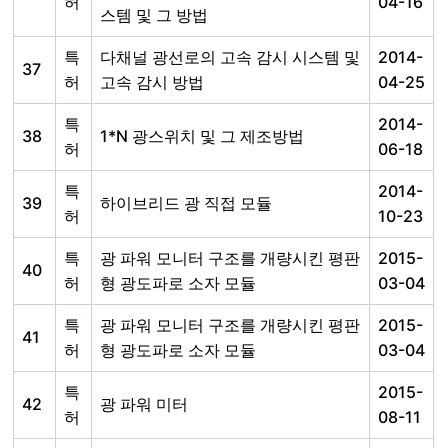
허
04-16
스템 및 그 방법
특
다채널 광선로의 고속 감시 시스템 및
2014-
37
허
고속 감시 방법
04-25
특
2014-
38
1*N 광스위치 및 그 제조방법
허
06-18
특
2014-
39
하이브리드 광 직접 모듈
허
10-23
특
광 파워 모니터 구조를 개량시킨 평판
2015-
40
허
형 광도파로 소자 모듈
03-04
특
광 파워 모니터 구조를 개량시킨 평판
2015-
41
허
형 광도파로 소자 모듈
03-04
특
2015-
42
광 파워 미터
허
08-11