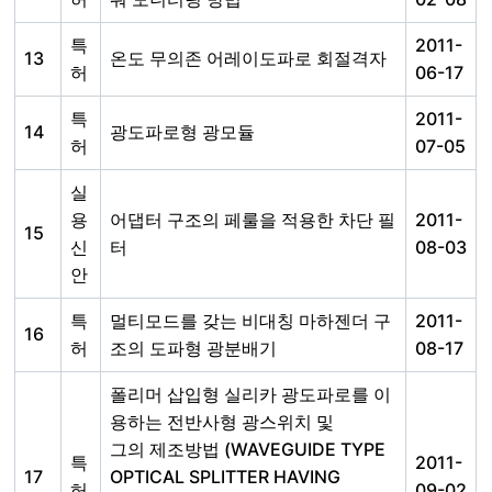
특
2011-
13
온도 무의존 어레이도파로 회절격자
허
06-17
특
2011-
14
광도파로형 광모듈
허
07-05
실
용
어댑터 구조의 페룰을 적용한 차단 필
2011-
15
신
터
08-03
안
특
멀티모드를 갖는 비대칭 마하젠더 구
2011-
16
허
조의 도파형 광분배기
08-17
폴리머 삽입형 실리카 광도파로를 이
용하는 전반사형 광스위치 및
그의 제조방법 (WAVEGUIDE TYPE
특
2011-
17
OPTICAL SPLITTER HAVING
허
09-02