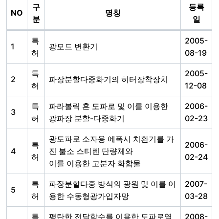
구
등록
NO
명칭
분
일
특
2005-
1
광모드 변환기
허
08-19
특
2005-
2
파장분할다중화기의 히터장착장치
허
12-08
특
파라볼릭 혼 도파로 및 이를 이용한
2006-
3
허
광파장 분할-다중화기
02-23
광도파로 소자용 에폭시 치환기를 가
특
2006-
4
진 불소 스티렌 단량체와
허
02-24
이를 이용한 고분자 화합물
특
파장분할다중 방식의 광원 및 이를 이
2007-
5
허
용한 수동형광가입자망
03-28
특
평탄한 전달함수를 이용한 도파로열
2008-