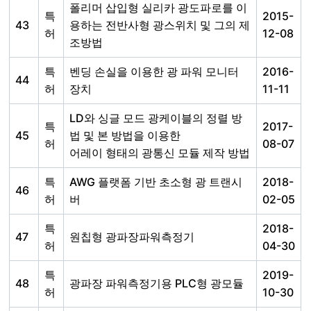
폴리머 삽입형 실리카 광도파로를 이
특
2015-
43
용하는 전반사형 광스위치 및 그의 제
허
12-08
조방법
특
벤딩 손실을 이용한 광 파워 모니터
2016-
44
허
장치
11-11
LD와 싱글 모드 광케이블의 정렬 방
특
2017-
45
법 및 본 방법을 이용한
허
08-07
어레이 형태의 광통신 모듈 제작 방법
특
AWG 플랫폼 기반 초소형 광 트랜시
2018-
46
허
버
02-05
특
2018-
47
원칩형 광파장파워측정기
허
04-30
특
2019-
48
광파장 파워측정기용 PLC형 광모듈
허
10-30