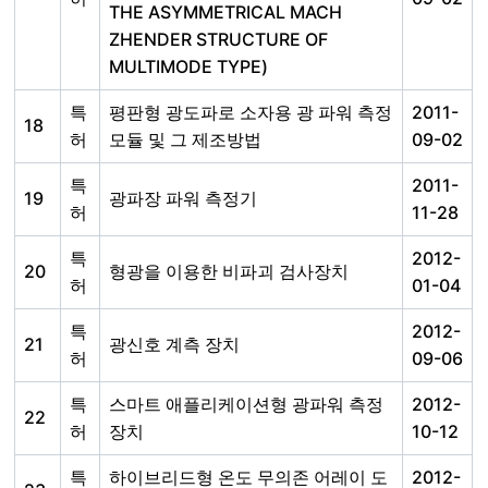
THE ASYMMETRICAL MACH
ZHENDER STRUCTURE OF
MULTIMODE TYPE)
특
평판형 광도파로 소자용 광 파워 측정
2011-
18
허
모듈 및 그 제조방법
09-02
특
2011-
19
광파장 파워 측정기
허
11-28
특
2012-
20
형광을 이용한 비파괴 검사장치
허
01-04
특
2012-
21
광신호 계측 장치
허
09-06
특
스마트 애플리케이션형 광파워 측정
2012-
22
허
장치
10-12
특
하이브리드형 온도 무의존 어레이 도
2012-