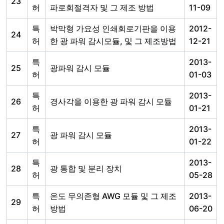
23
허
파로회절격자 및 그 제조 방법
11-09
특
박막형 가요성 인쇄회로기판을 이용
2012-
24
허
한 광 파워 감시모듈, 및 그 제조방법
12-21
특
2013-
25
광파워 감시 모듈
허
01-03
특
2013-
26
경사각을 이용한 광 파워 감시 모듈
허
01-21
특
2013-
27
광 파워 감시 모듈
허
01-22
특
2013-
28
광 통합 및 분리 장치
허
05-28
특
온도 무의존형 AWG 모듈 및 그 제조
2013-
29
허
방법
06-20