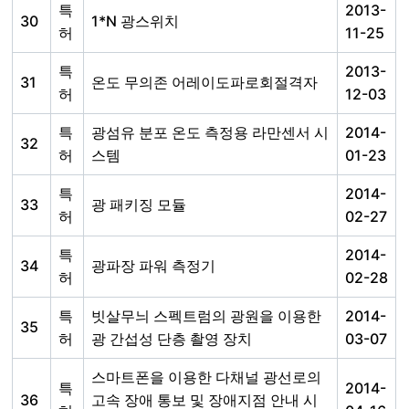
특
2013-
30
1*N 광스위치
허
11-25
특
2013-
31
온도 무의존 어레이도파로회절격자
허
12-03
특
광섬유 분포 온도 측정용 라만센서 시
2014-
32
허
스템
01-23
특
2014-
33
광 패키징 모듈
허
02-27
특
2014-
34
광파장 파워 측정기
허
02-28
특
빗살무늬 스펙트럼의 광원을 이용한
2014-
35
허
광 간섭성 단층 촬영 장치
03-07
스마트폰을 이용한 다채널 광선로의
특
2014-
36
고속 장애 통보 및 장애지점 안내 시