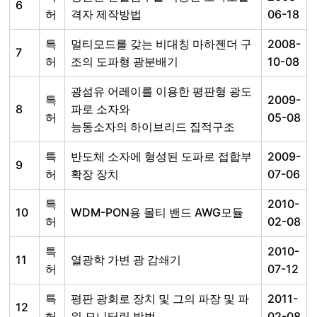
6
허
격자 제작방법
06-18
특
멀티모드를 갖는 비대칭 마하젠더 구
2008-
7
허
조의 도파형 광분배기
10-08
광섬유 어레이를 이용한 평판형 광도
특
2009-
8
파로 소자와
허
05-08
능동소자의 하이브리드 집적구조
특
반도체 소자에 형성된 도파로 접합부
2009-
9
허
확장 장치
07-06
특
2010-
10
WDM-PON용 몰티 밴드 AWG모듈
허
02-08
특
2010-
11
열광학 가변 광 감쇄기
허
07-12
특
평판 광회로 장치 및 그의 파장 및 파
2011-
12
허
워 모니터링 방법
02-08