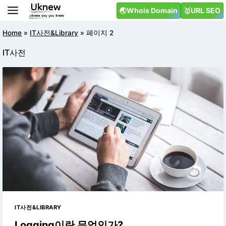
Skip
🌏Whois Domain
🥇URL SEO
to
content
Home
»
IT사전&Library
»
페이지 2
IT사전
IT사전&LIBRARY
Logging이란 무엇인가?