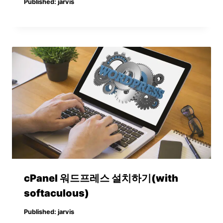
Published:
jarvis
cPanel 워드프레스 설치하기(with
softaculous)
Published:
jarvis