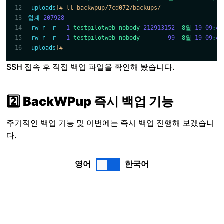
uploads
]# ll backwpup/7cd072/backups/
합계
207928
-rw-r--r--
1
testpilotweb
nobody
212913152
8월
19
09
:
41
-rw-r--r--
1
testpilotweb
nobody
99
8월
19
09
:
41
uploads
]# 
SSH 접속 후 직접 백업 파일을 확인해 봤습니다.
2️⃣ BackWPup 즉시 백업 기능
주기적인 백업 기능 및 이번에는 즉시 백업 진행해 보겠습니
다.
영어
한국어