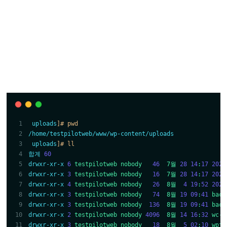
uploads
]# pwd
/home/testpilotweb/www/wp-content/uploads
uploads
]# ll 
합계
60
drwxr-xr-x
6
testpilotweb
nobody
46
7월
28
14
:
17
2020
drwxr-xr-x
3
testpilotweb
nobody
16
7월
28
14
:
17
2021
drwxr-xr-x
4
testpilotweb
nobody
26
8월
4
19
:
52
2025
drwxr-xr-x
3
testpilotweb
nobody
74
8월
19
09
:
41
back
drwxr-xr-x
3
testpilotweb
nobody
136
8월
19
09
:
41
back
drwxr-xr-x
2
testpilotweb
nobody
4096
8월
14
16
:
32
wc-l
drwxr-xr-x
3
testpilotweb
nobody
18
8월
5
02
:
10
wpfc