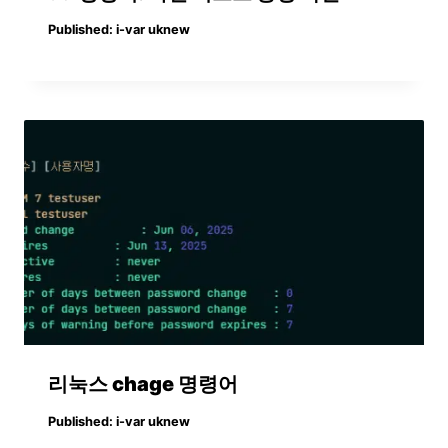
Published:
i-var uknew
리눅스 chage 명령어
Published:
i-var uknew