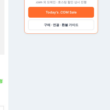
활
.com 외 도메인 · 호스팅 할인 상시 진행
성
화
Today's .COM Sale
해
야
구매 · 연결 · 환불 가이드
하
는
이
유
2
가
지
정