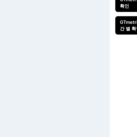
확인
GTmetr
간 별 