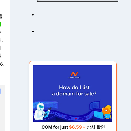
P
]
을
워
기
드
프
는
레
.
스
이
X
있
M
 있
L
-
R
P
C
취
약
점
과
비
.COM for just
$6.59 ~
상시 할인