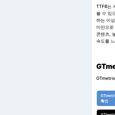
TTFB는
볼 수 있
하는 이상
미만으로 
콘텐츠, 높
속도를 느
GTm
GTmetri
GTmet
확인
GTmet