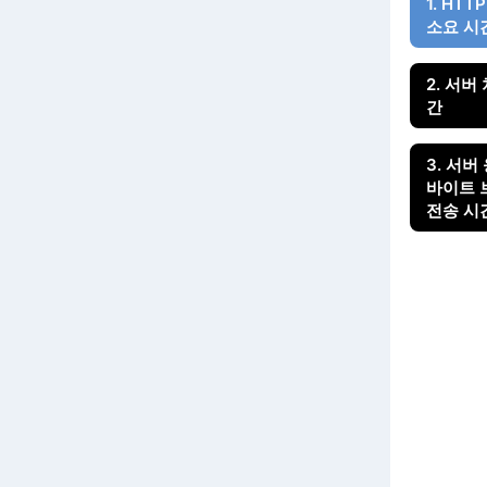
1. HT
소요 시
2. 서버
간
3. 서버
바이트 
전송 시