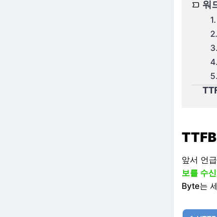
워드
1
2
3
4
5
TT
TTF
앞서 언
보를 수
Byte는